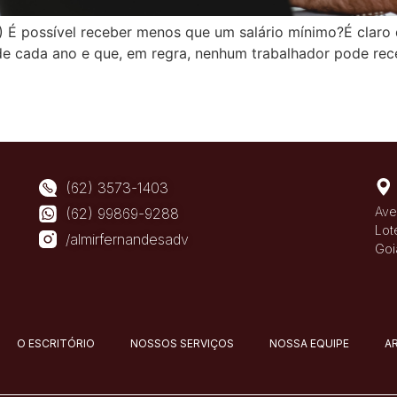
1) É possível receber menos que um salário mínimo?É claro
de cada ano e que, em regra, nenhum trabalhador pode rec
(62) 3573-1403
Ave
(62) 99869-9288
Lot
/almirfernandesadv
Goi
O ESCRITÓRIO
NOSSOS SERVIÇOS
NOSSA EQUIPE
A