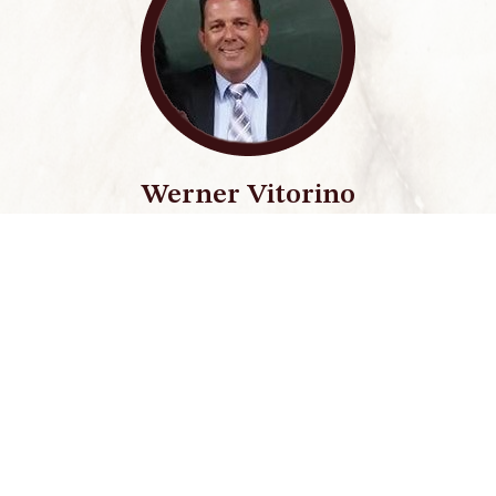
Werner Vitorino
Sempre muito prestativo, o Dr. Almir e sua
Qu
e
equipe prestaram um serviço de excelência,
c
iça,
acompanhando meu processo e utilizando os
me
melhores argumentos jurídicos, fazendo com
que eu conseguisse resolver meu problema.
 profissional especializado.