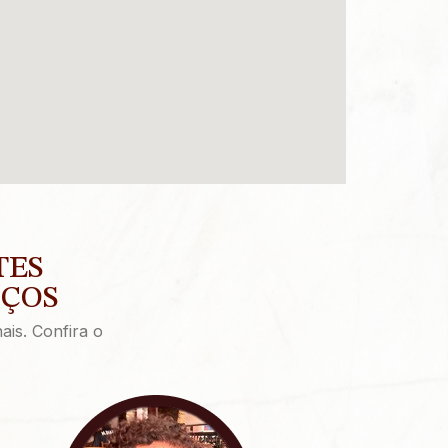
TES
IÇOS
ais. Confira o