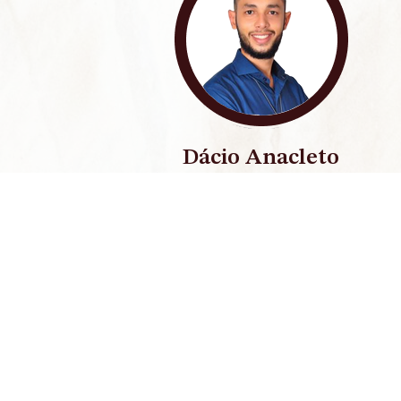
Dácio Anacleto
A equipe do escritório Almir Fernandes
Advocacia foi eficaz, e com um serviço d
qualidade, me auxiliou a restabelecer a Just
prestando todo o suporte necessário
Entre em contato com um