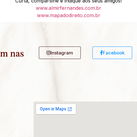
Curta, compartilhe e indique aos seus amigos!
www.almirfernandes.com.br
www.mapadodireito.com.br
ém nas
Instagram
Facebook