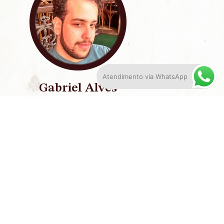
Atendimento via WhatsApp
Gabriel Alves
ando precisei de um suporte jurídico em um
aso de urgência, consegui solução para o
u caso em poucos dias, com o trabalho do
escritório Almir Fernandes Advocacia.