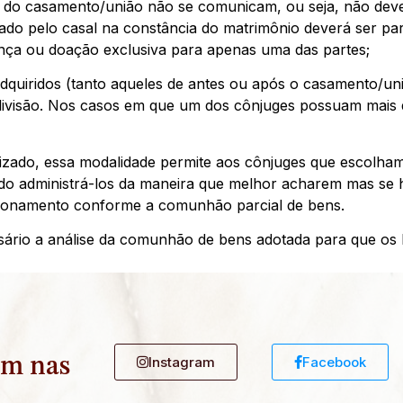
s do casamento/união não se comunicam, ou seja, não deve
ado pelo casal na constância do matrimônio deverá ser par
ança ou doação exclusiva para apenas uma das partes;
dquiridos (tanto aqueles de antes ou após o casamento/un
divisão. Nos casos em que um dos cônjuges possuam mais 
lizado, essa modalidade permite aos cônjuges que escolham
o administrá-los da maneira que melhor acharem mas se h
acionamento conforme a comunhão parcial de bens.
ssário a análise da comunhão de bens adotada para que os b
ém nas
Instagram
Facebook