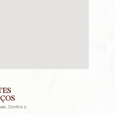
TES
IÇOS
ais. Confira o