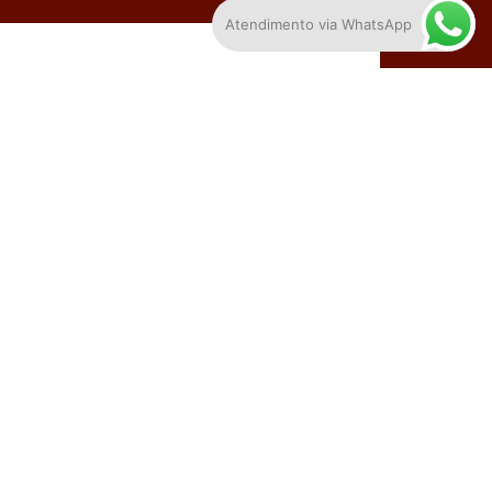
Atendimento via WhatsApp
alar com um profissional
SEDE - GO
nida Tóquio, esquina com Rua GV-015, Quadra 20,
e 2, Residencial Goiânia Viva, Goiânia,
ás, CEP 74484-426