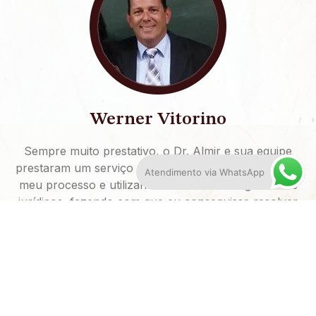
Werner Vitorino
Sempre muito prestativo, o Dr. Almir e sua equipe
prestaram um serviço de excelência, acompanhando
Atendimento via WhatsApp
meu processo e utilizando os melhores argumentos
jurídicos, fazendo com que eu conseguisse resolver
meu problema.