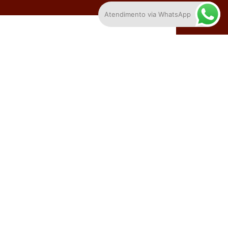
Atendimento via WhatsApp
alar com um profissional
SEDE - GO
nida Tóquio, esquina com Rua GV-015, Quadra 20,
e 2, Residencial Goiânia Viva, Goiânia,
ás, CEP 74484-426