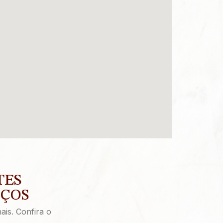
TES
IÇOS
ais. Confira o